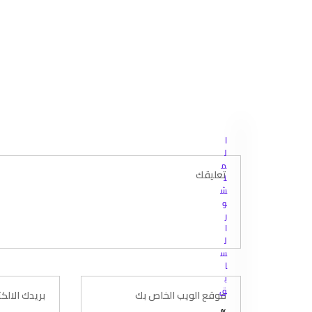
ا
ل
م
ن
ش
و
ر
ا
ل
س
ا
ب
ق